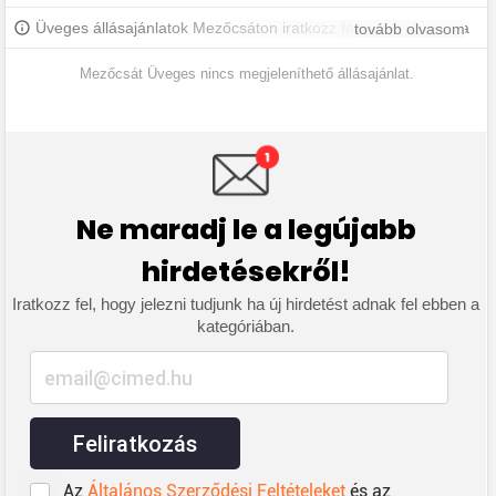
Üveges állásajánlatok Mezőcsáton iratkozz fel, hogy értesülj a
tovább olvasom
legújabb állásajánlatokról.
Mezőcsát Üveges nincs megjeleníthető állásajánlat.
Ne maradj le a legújabb
hirdetésekről!
Iratkozz fel, hogy jelezni tudjunk ha új hirdetést adnak fel ebben a
kategóriában.
Feliratkozás
Az
Általános Szerződési Feltételeket
és az