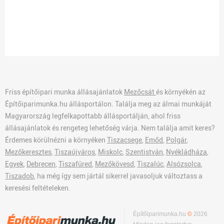
Friss építőipari munka állásajánlatok
Mezőcsát
és környékén az
Építőiparimunka.hu állásportálon. Találja meg az álmai munkáját
Magyarország legfelkapottabb állásportálján, ahol friss
állásajánlatok és rengeteg lehetőség várja. Nem találja amit keres?
Érdemes körülnézni a környéken
Tiszacsege
,
Emőd
,
Polgár
,
Mezőkeresztes
,
Tiszaújváros
,
Miskolc
,
Szentistván
,
Nyékládháza
,
Egyek
,
Debrecen
,
Tiszafüred
,
Mezőkövesd
,
Tiszalúc
,
Alsózsolca
,
Tiszadob
, ha még így sem jártál sikerrel javasoljuk változtass a
keresési feltételeken.
Építőiparimunka.hu
©
2026