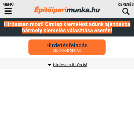
Hirdessen most! Címlap kiemelést adunk ajándékba
bármely kiemelés választása esetén!
Hirdetésfeladás
MUNKAADÓKNAK
Hirdessen itt Ön is!