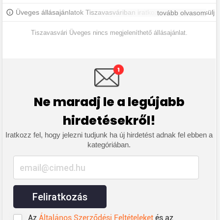
Üveges állásajánlatok Tiszavasváriban iratkozz fel, hogy értesülj
tovább olvasom
a legújabb állásajánlatokról.
Tiszavasvári Üveges nincs megjeleníthető állásajánlat.
Ne maradj le a legújabb
hirdetésekről!
Iratkozz fel, hogy jelezni tudjunk ha új hirdetést adnak fel ebben a
kategóriában.
Feliratkozás
Az
Általános Szerződési Feltételeket
és az