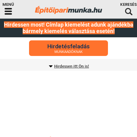
Hirdessen most! Címlap kiemelést adunk ajándékba
bármely kiemelés választása esetén!
Hirdetésfeladás
MUNKAADÓKNAK
Hirdessen itt Ön is!