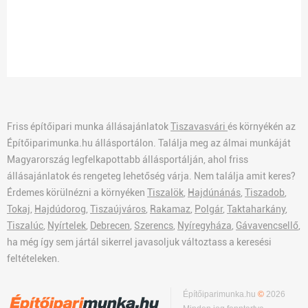
Friss építőipari munka állásajánlatok
Tiszavasvári
és környékén az
Építőiparimunka.hu állásportálon. Találja meg az álmai munkáját
Magyarország legfelkapottabb állásportálján, ahol friss
állásajánlatok és rengeteg lehetőség várja. Nem találja amit keres?
Érdemes körülnézni a környéken
Tiszalök
,
Hajdúnánás
,
Tiszadob
,
Tokaj
,
Hajdúdorog
,
Tiszaújváros
,
Rakamaz
,
Polgár
,
Taktaharkány
,
Tiszalúc
,
Nyírtelek
,
Debrecen
,
Szerencs
,
Nyíregyháza
,
Gávavencsellő
,
ha még így sem jártál sikerrel javasoljuk változtass a keresési
feltételeken.
Építőiparimunka.hu
©
2026