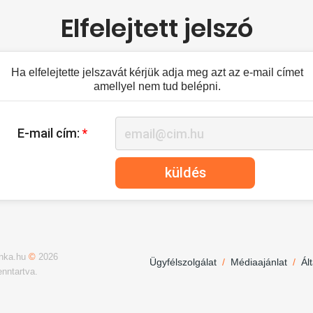
Elfelejtett jelszó
Ha elfelejtette jelszavát kérjük adja meg azt az e-mail címet
amellyel nem tud belépni.
E-mail cím:
*
küldés
unka.hu
©
2026
Ügyfélszolgálat
/
Médiaajánlat
/
Ál
enntartva.