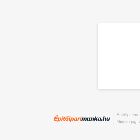
Építőiparim
Minden jog f