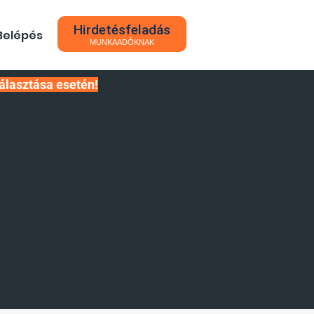
Hirdetésfeladás
Belépés
MUNKAADÓKNAK
álasztása esetén!