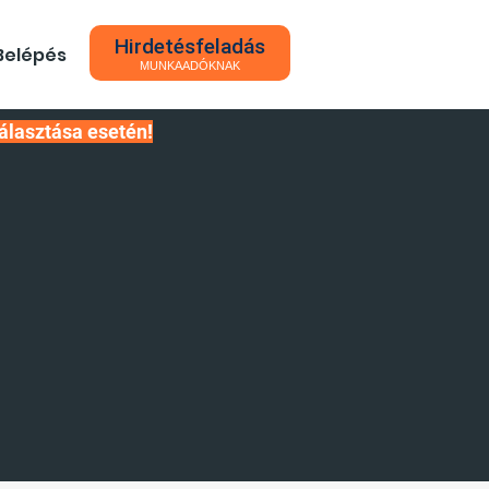
Hirdetésfeladás
Belépés
MUNKAADÓKNAK
álasztása esetén!