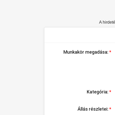
A hirdeté
Munkakör megadása:
*
Kategória:
*
Állás részletei:
*