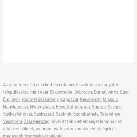
Az állás keresést első körben érdemes leszűkíteni a nagyobb
településekre, mint akár
Békéscsaba
,
Debrecen
,
Dunaújváros
,
Eger
,
Érd
,
Győr
,
Hódmezővásárhely
,
Kaposvár
,
Kecskemét
,
Miskolc
,
Nagykanizsa
,
Nyíregyháza
,
Pécs
,
Salgótarján
,
Sopron
,
Szeged
,
Székesfehérvár
,
Szekszárd
,
Szolnok
,
Szombathely
,
Tatabánya
,
Veszprém
,
Zalaegerszeg
mivel itt több lehetőséget kínálnak az
álláskeresőknek, valamint változatos munkalehetőségek és
magasabb fizetések várnak rád.