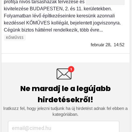
profilja nívós társasházak tervezése és
kivitelezése BUDAPESTEN, 2. és 11. kerületekben.
Folyamatban lévő építkezéseinkre keresünk azonnali
kezdéssel KŐMŰVES kollégát, bejelentett jogviszonyra.
Cégünk biztos háttérrel rendelkezik, több évre...
KŐMŰVES
február 28,
14:52
Ne maradj le a legújabb
hirdetésekről!
Iratkozz fel, hogy jelezni tudjunk ha új hirdetést adnak fel ebben a
kategóriában.