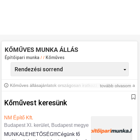
KŐMŰVES MUNKA ÁLLÁS
Építőipari munka
/
/
Kőműves
Kőműves állásajánlatok országosan iratkozz fel, hogy értesülj a
tovább olvasom
legújabb állásajánlatokról.
Kőművest keresünk
NM Építő Kft.
Budapest XI. kerület, Budapest megye
MUNKALEHETŐSÉG!!!Cégünk fő