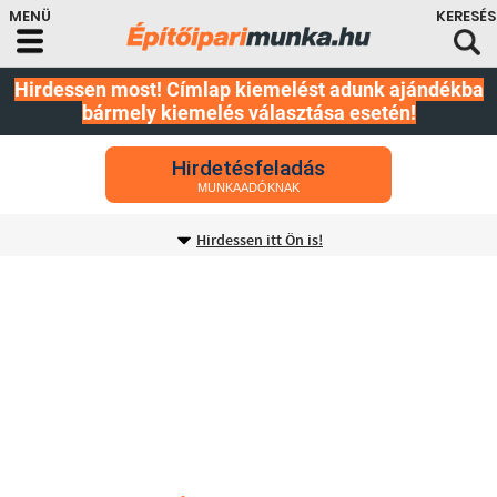
Hirdessen most! Címlap kiemelést adunk ajándékba
bármely kiemelés választása esetén!
Hirdetésfeladás
MUNKAADÓKNAK
Hirdessen itt Ön is!