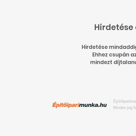
Hirdetése
Hirdetése mindaddi
Ehhez csupán azt
mindezt díjtalan
Építőiparim
Minden jog f