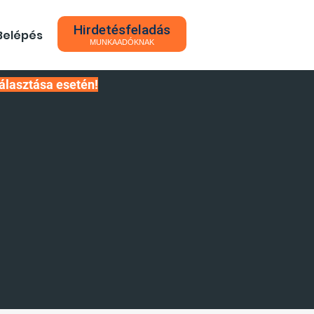
Hirdetésfeladás
Belépés
MUNKAADÓKNAK
álasztása esetén!