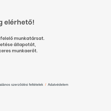
g elérhető!
felelő munkatársat.
detése állapotát,
 keres munkaerőt.
talános szerződési feltételek
/
Adatvédelem