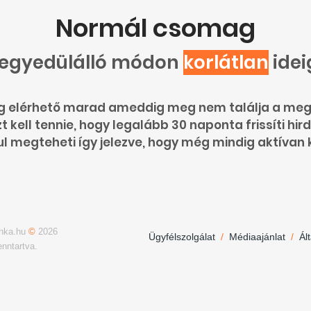
Normál csomag
 egyedülálló módon
korlátlan
idei
g elérhető marad ameddig meg nem találja a meg
 kell tennie, hogy legalább 30 naponta frissíti hir
ul megteheti így jelezve, hogy még mindig aktívan
unka.hu
©
2026
Ügyfélszolgálat
/
Médiaajánlat
/
Ál
enntartva.