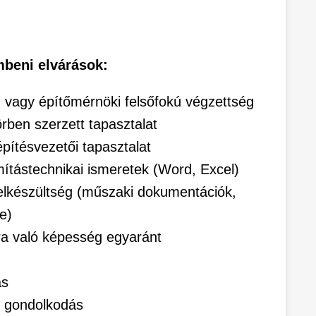
mbeni elvárások:
 vagy építőmérnöki felsőfokú végzettség
ben szerzett tapasztalat
pítésvezetői tapasztalat
mítástechnikai ismeretek (Word, Excel)
elkészültség (műszaki dokumentációk,
e)
a való képesség egyaránt
ás
s gondolkodás