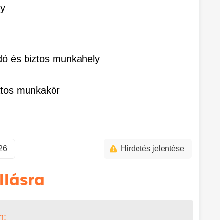
ny
ndó és biztos munkahely
zatos munkakör
:26
Hirdetés jelentése
llásra
n: