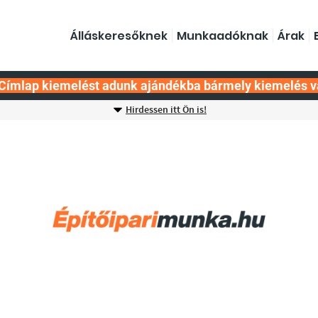
Álláskeresőknek
Munkaadóknak
Árak
Címlap kiemelést adunk ajándékba bármely kiemelés v
Hirdessen itt Ön is!