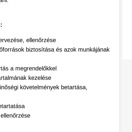
ani.
:
zervezése, ellenőrzése
őforrások biztosítása és azok munkájának
rtás a megrendelőkkel
rtalmának kezelése
inőségi követelmények betartása,
etartatása
 ellenőrzése