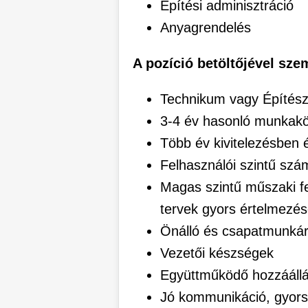
Építési adminisztráció
Anyagrendelés
A pozíció betöltőjével sze
Technikum vagy Építész
3-4 év hasonló munkakör
Több év kivitelezésben é
Felhasználói szintű szá
Magas szintű műszaki f
tervek gyors értelmezés
Önálló és csapatmunkár
Vezetői készségek
Együttműködő hozzááll
Jó kommunikáció, gyor