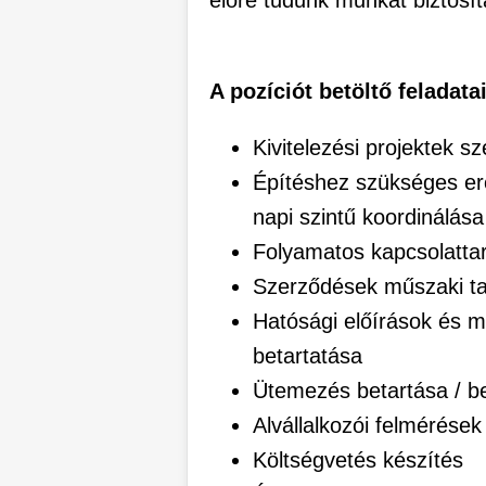
előre tudunk munkát biztosít
A pozíciót betöltő feladatai
Kivitelezési projektek s
Építéshez szükséges er
napi szintű koordinálása
Folyamatos kapcsolatta
Szerződések műszaki ta
Hatósági előírások és m
betartatása
Ütemezés betartása / b
Alvállalkozói felmérések
Költségvetés készítés