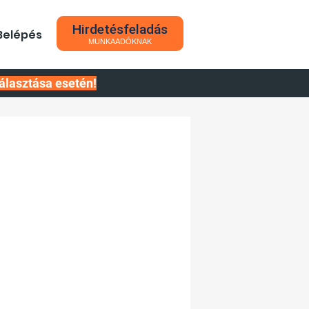
Hirdetésfeladás
Belépés
MUNKAADÓKNAK
álasztása esetén!