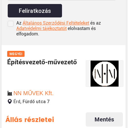
Feliratkozás
Az
Általános Szerződési Feltételeket
és az
Adatvédelmi tájékoztatót
elolvastam és
elfogadom.
MEGYEI
Építésvezető-művezető
NN MŰVEK Kft.
Érd
, Fürdő utca 7
Mentés
Állás részletei