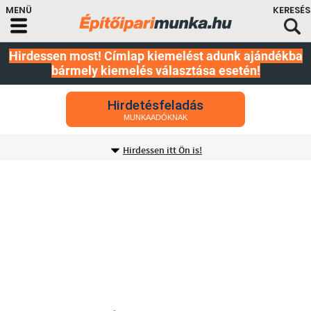
Hirdessen most! Címlap kiemelést adunk ajándékba
bármely kiemelés választása esetén!
Hirdetésfeladás
MUNKAADÓKNAK
Hirdessen itt Ön is!