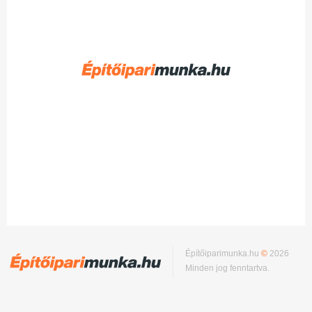
Építőiparimunka.hu
©
2026
Minden jog fenntartva.