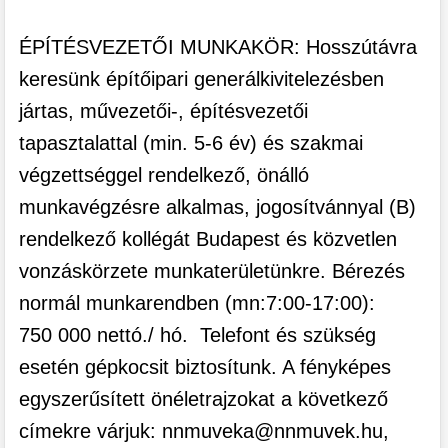
ÉPÍTÉSVEZETŐI MUNKAKÖR: Hosszútávra
keresünk építőipari generálkivitelezésben
jártas, művezetői-, építésvezetői
tapasztalattal (min. 5-6 év) és szakmai
végzettséggel rendelkező, önálló
munkavégzésre alkalmas, jogosítvánnyal (B)
rendelkező kollégát Budapest és közvetlen
vonzáskörzete munkaterületünkre. Bérezés
normál munkarendben (mn:7:00-17:00):
750 000 nettó./ hó. Telefont és szükség
esetén gépkocsit biztosítunk. A fényképes
egyszerűsített önéletrajzokat a következő
címekre várjuk: nnmuveka@nnmuvek.hu,