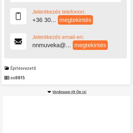
Jelentkezés telefonon:
+36 30...
megtekintés
Jelentkezés email-en:
nnmuveka@...
megtekintés
Építésvezető
cc88f5
Hirdessen itt Ön is!