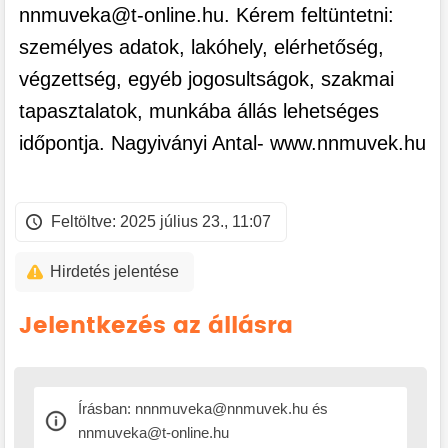
nnmuveka@t-online.hu. Kérem feltüntetni:
személyes adatok, lakóhely, elérhetőség,
végzettség, egyéb jogosultságok, szakmai
tapasztalatok, munkába állás lehetséges
időpontja. Nagyiványi Antal- www.nnmuvek.hu
Feltöltve: 2025 július 23., 11:07
Hirdetés jelentése
Jelentkezés az állásra
Írásban: nnnmuveka@nnmuvek.hu és
nnmuveka@t-online.hu