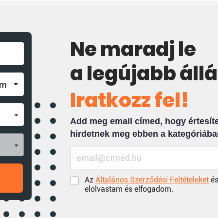
Ne maradj le
a legújabb áll
Iratkozz fel!
Add meg email címed, hogy értesíten
hirdetnek meg ebben a kategóriába
Az
Általános Szerződési Feltételeket
és
elolvastam és elfogadom.