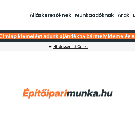
Álláskeresőknek
Munkaadóknak
Árak
Címlap kiemelést adunk ajándékba bármely kiemelés v
Hirdessen itt Ön is!