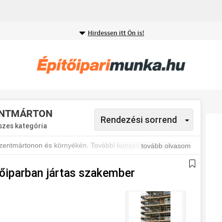
Hirdessen itt Ön is!
ENTMÁRTON
szes kategória
szentmártonon és környékén. További kunszentmártoni
tovább olvasom
legújabb állásajánlatokról.
őiparban jártas szakember