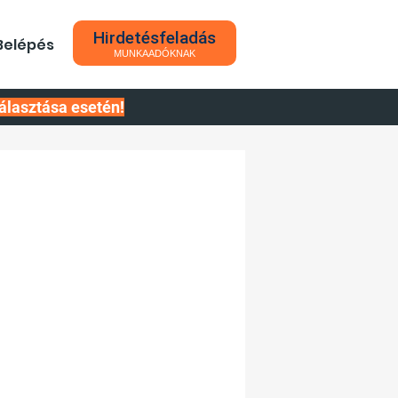
Hirdetésfeladás
Belépés
MUNKAADÓKNAK
álasztása esetén!