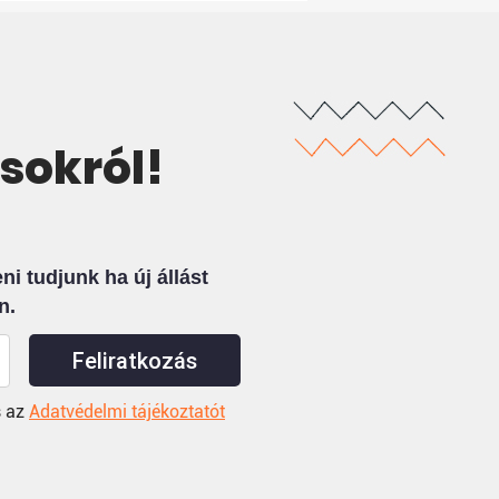
ásokról!
i tudjunk ha új állást
n.
Feliratkozás
 az
Adatvédelmi tájékoztatót