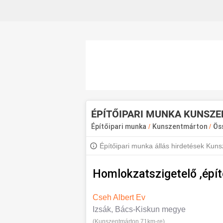
ÉPÍTŐIPARI MUNKA KUNSZ
Építőipari munka
/
Kunszentmárton
/
Ös
Építőipari munka állás hirdetések Kun
állásokért iratkozz fel, hogy értesülj a 
Homlokzatszigetelő ,épít
Cseh Albert Ev
Izsák, Bács-Kiskun megye
(Kunszentmárton 71km-re)