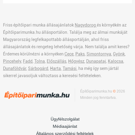
Friss építőipari munka állásajánlatok
Nagydorog
és környékén az
Építőiparimunka.hu állásportálon. Találja meg az álmai munkáját
Magyarország legfelkapottabb állásportálján, ahol friss
állásajánlatok és rengeteg lehetőség várja. Nem találja amit keres?
Érdemes körülnézni a környéken
Cece
,
Paks
,
Simontornya
,
Gyönk
,
Pincehely
,
Fadd
,
Tolna
,
Előszállás
,
Hőgyész
,
Dunapataj
,
Kalocsa
,
Dunaföldvár
,
Sárbogárd
,
Harta
,
Tamási
, ha még így sem jártál
sikerrel javasoljuk változtass a keresési feltételeken.
Építőiparimunka.hu
©
2026
Minden jog fenntartva.
Ügyfélszolgálat
Médiaajánlat
Általános szerződési feltételek