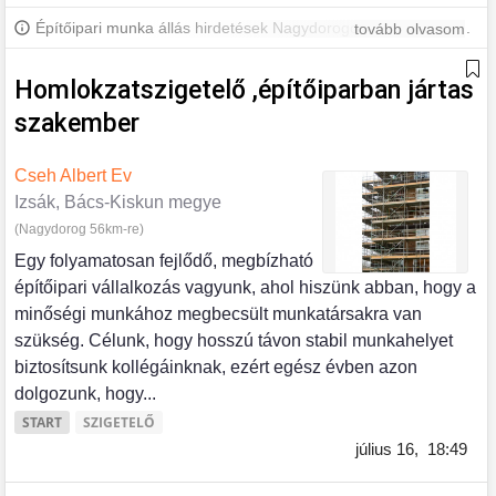
Építőipari munka állás hirdetések Nagydorogon és környékén.
tovább olvasom
További nagydorogi állásokért iratkozz fel, hogy értesülj a
legújabb állásajánlatokról.
Homlokzatszigetelő ,építőiparban jártas
szakember
Cseh Albert Ev
Izsák, Bács-Kiskun megye
(Nagydorog 56km-re)
Egy folyamatosan fejlődő, megbízható
építőipari vállalkozás vagyunk, ahol hiszünk abban, hogy a
minőségi munkához megbecsült munkatársakra van
szükség. Célunk, hogy hosszú távon stabil munkahelyet
biztosítsunk kollégáinknak, ezért egész évben azon
dolgozunk, hogy...
START
SZIGETELŐ
július 16,
18:49