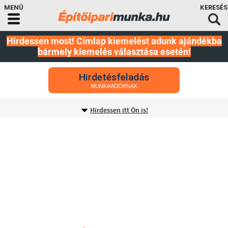
Hirdessen most! Címlap kiemelést adunk ajándékba
bármely kiemelés választása esetén!
Hirdetésfeladás
MUNKAADÓKNAK
Hirdessen itt Ön is!