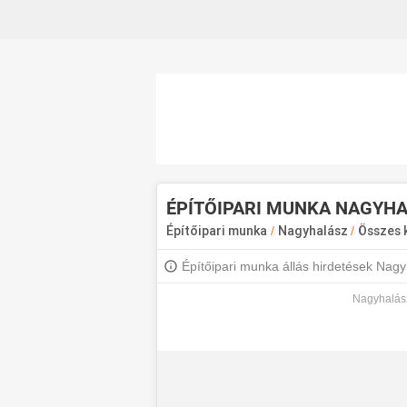
ÉPÍTŐIPARI MUNKA NAGYH
Építőipari munka
/
Nagyhalász
/
Összes 
Építőipari munka állás hirdetések Nagy
fel, hogy értesülj a legújabb állásajánla
Nagyhalász