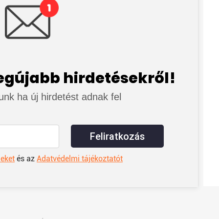
legújabb hirdetésekről!
junk ha új hirdetést adnak fel
Feliratkozás
leket
és az
Adatvédelmi tájékoztatót