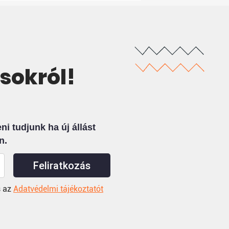
ásokról!
i tudjunk ha új állást
n.
Feliratkozás
 az
Adatvédelmi tájékoztatót