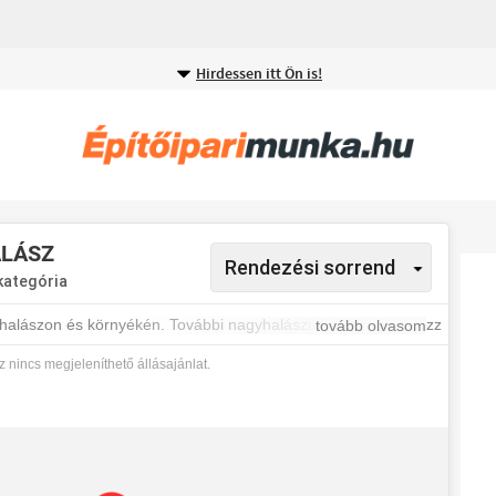
Hirdessen itt Ön is!
ALÁSZ
kategória
halászon és környékén. További nagyhalászi állásokért iratkozz
tovább olvasom
tokról.
 nincs megjeleníthető állásajánlat.