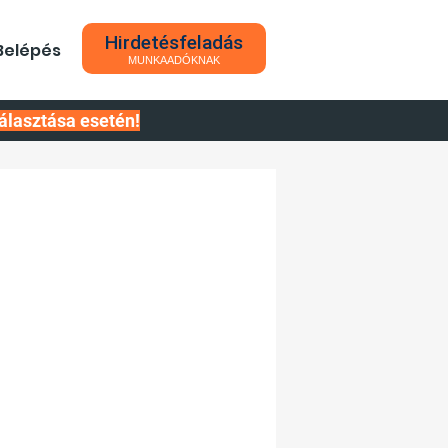
Hirdetésfeladás
Belépés
MUNKAADÓKNAK
álasztása esetén!