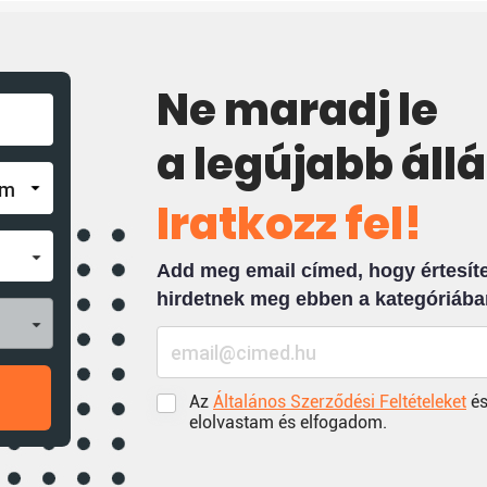
Ne maradj le
a legújabb áll
Iratkozz fel!
Add meg email címed, hogy értesíten
hirdetnek meg ebben a kategóriába
Az
Általános Szerződési Feltételeket
és
elolvastam és elfogadom.