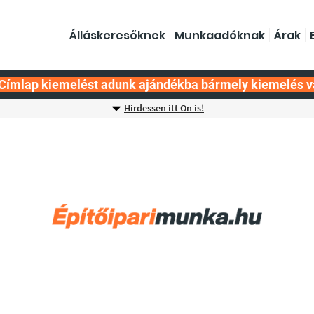
Álláskeresőknek
Munkaadóknak
Árak
Címlap kiemelést adunk ajándékba bármely kiemelés v
Hirdessen itt Ön is!