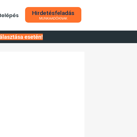
Hirdetésfeladás
Belépés
MUNKAADÓKNAK
álasztása esetén!