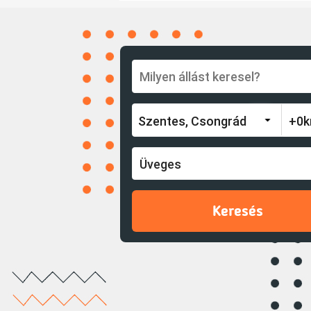
Üveges
Keresés