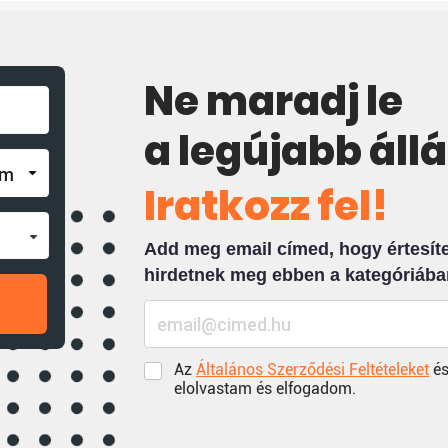
Ne maradj le
a legújabb áll
Iratkozz fel!
Add meg email címed, hogy értesíten
hirdetnek meg ebben a kategóriába
Az
Általános Szerződési Feltételeket
és
elolvastam és elfogadom.