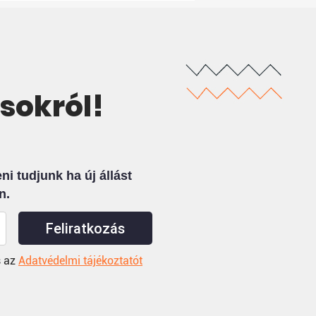
ásokról!
i tudjunk ha új állást
n.
Feliratkozás
 az
Adatvédelmi tájékoztatót