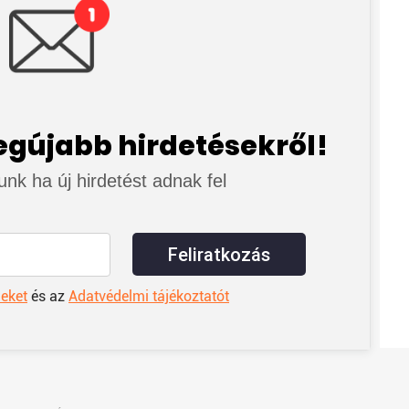
legújabb hirdetésekről!
junk ha új hirdetést adnak fel
Feliratkozás
leket
és az
Adatvédelmi tájékoztatót