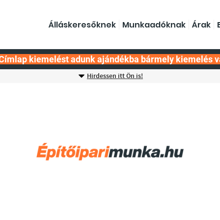
Álláskeresőknek
Munkaadóknak
Árak
Címlap kiemelést adunk ajándékba bármely kiemelés v
Hirdessen itt Ön is!