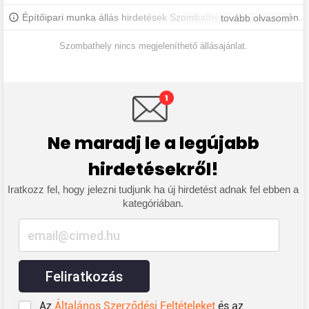
Építőipari munka állás hirdetések Szombathelyen és környékén.
tovább olvasom
További szombathelyi állásokért iratkozz fel, hogy értesülj a
legújabb állásajánlatokról.
Szombathely nincs megjeleníthető állásajánlat.
Ne maradj le a legújabb
hirdetésekről!
Iratkozz fel, hogy jelezni tudjunk ha új hirdetést adnak fel ebben a
kategóriában.
Feliratkozás
Az
Általános Szerződési Feltételeket
és az