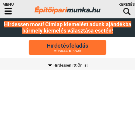
Hirdessen most! Címlap kiemelést adunk ajándékba
bármely kiemelés választása esetén!
Hirdetésfeladás
MUNKAADÓKNAK
Hirdessen itt Ön is!