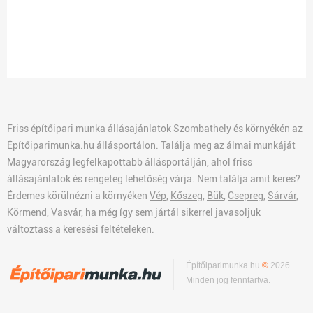
Friss építőipari munka állásajánlatok
Szombathely
és környékén az
Építőiparimunka.hu állásportálon. Találja meg az álmai munkáját
Magyarország legfelkapottabb állásportálján, ahol friss
állásajánlatok és rengeteg lehetőség várja. Nem találja amit keres?
Érdemes körülnézni a környéken
Vép
,
Kőszeg
,
Bük
,
Csepreg
,
Sárvár
,
Körmend
,
Vasvár
, ha még így sem jártál sikerrel javasoljuk
változtass a keresési feltételeken.
Építőiparimunka.hu
©
2026
Minden jog fenntartva.