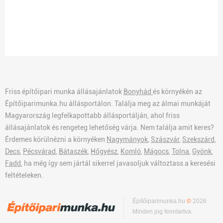
Friss építőipari munka állásajánlatok
Bonyhád
és környékén az
Építőiparimunka.hu állásportálon. Találja meg az álmai munkáját
Magyarország legfelkapottabb állásportálján, ahol friss
állásajánlatok és rengeteg lehetőség várja. Nem találja amit keres?
Érdemes körülnézni a környéken
Nagymányok
,
Szászvár
,
Szekszárd
,
Decs
,
Pécsvárad
,
Bátaszék
,
Hőgyész
,
Komló
,
Mágocs
,
Tolna
,
Gyönk
,
Fadd
, ha még így sem jártál sikerrel javasoljuk változtass a keresési
feltételeken.
Építőiparimunka.hu
©
2026
Minden jog fenntartva.