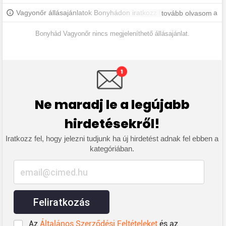
Vagyonőr állásajánlatok Bonyhádon iratkozz fel, hogy értesülj a
tovább olvasom
legújabb állásajánlatokról.
Bonyhád Vagyonőr nincs megjeleníthető állásajánlat.
Ne maradj le a legújabb
hirdetésekről!
Iratkozz fel, hogy jelezni tudjunk ha új hirdetést adnak fel ebben a
kategóriában.
Feliratkozás
Az
Általános Szerződési Feltételeket
és az