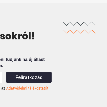
ásokról!
i tudjunk ha új állást
n.
Feliratkozás
 az
Adatvédelmi tájékoztatót