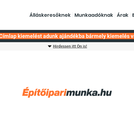
Álláskeresőknek
Munkaadóknak
Árak
Címlap kiemelést adunk ajándékba bármely kiemelés v
Hirdessen itt Ön is!