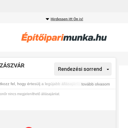
Hirdessen itt Ön is!
SZÁSZVÁR
ozz fel, hogy értesülj a legújabb állásajánlatokról.
tovább olvasom
nőr nincs megjeleníthető állásajánlat.