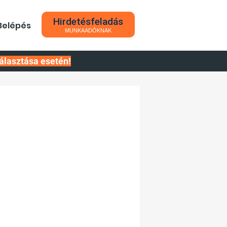
Hirdetésfeladás
Belépés
MUNKAADÓKNAK
álasztása esetén!