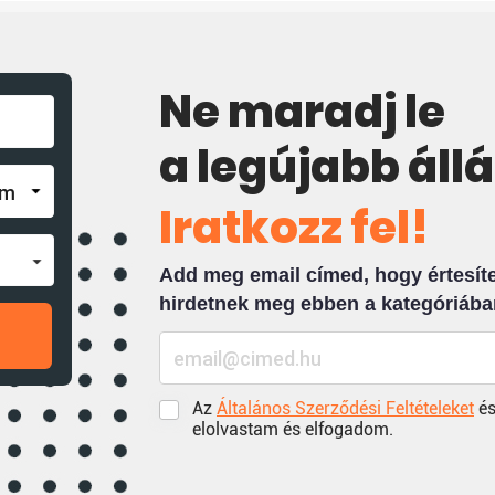
Ne maradj le
a legújabb áll
Iratkozz fel!
Add meg email címed, hogy értesíten
hirdetnek meg ebben a kategóriába
Az
Általános Szerződési Feltételeket
és
elolvastam és elfogadom.