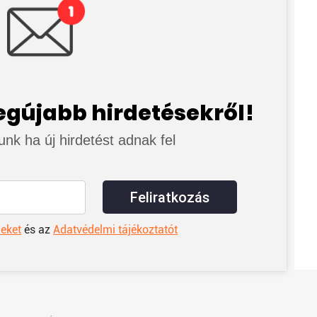
legújabb hirdetésekről!
junk ha új hirdetést adnak fel
Feliratkozás
leket
és az
Adatvédelmi tájékoztatót