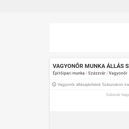
VAGYONŐR MUNKA ÁLLÁS 
Építőipari munka
/
Szászvár
/
Vagyonőr
Vagyonőr állásajánlatok Szászváron iratk
Szászvár Vagyo