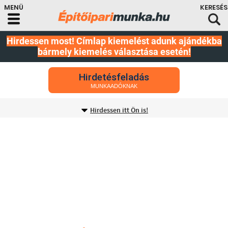
Hirdessen most! Címlap kiemelést adunk ajándékba
bármely kiemelés választása esetén!
Hirdetésfeladás
MUNKAADÓKNAK
Hirdessen itt Ön is!