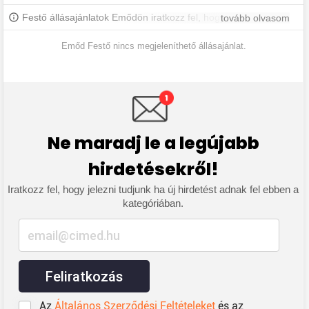
Festő állásajánlatok Emődön iratkozz fel, hogy értesülj a
tovább olvasom
legújabb állásajánlatokról.
Emőd Festő nincs megjeleníthető állásajánlat.
Ne maradj le a legújabb
hirdetésekről!
Iratkozz fel, hogy jelezni tudjunk ha új hirdetést adnak fel ebben a
kategóriában.
Feliratkozás
Az
Általános Szerződési Feltételeket
és az