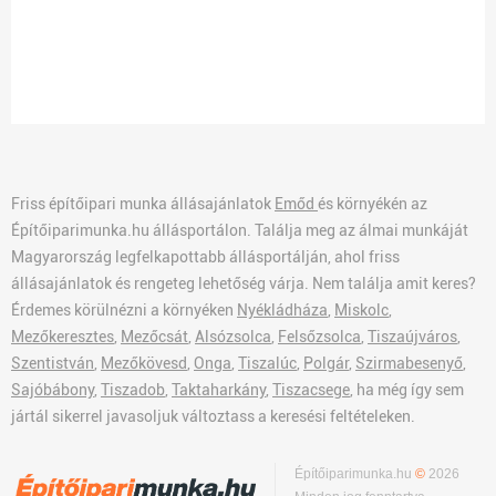
Friss építőipari munka állásajánlatok
Emőd
és környékén az
Építőiparimunka.hu állásportálon. Találja meg az álmai munkáját
Magyarország legfelkapottabb állásportálján, ahol friss
állásajánlatok és rengeteg lehetőség várja. Nem találja amit keres?
Érdemes körülnézni a környéken
Nyékládháza
,
Miskolc
,
Mezőkeresztes
,
Mezőcsát
,
Alsózsolca
,
Felsőzsolca
,
Tiszaújváros
,
Szentistván
,
Mezőkövesd
,
Onga
,
Tiszalúc
,
Polgár
,
Szirmabesenyő
,
Sajóbábony
,
Tiszadob
,
Taktaharkány
,
Tiszacsege
, ha még így sem
jártál sikerrel javasoljuk változtass a keresési feltételeken.
Építőiparimunka.hu
©
2026