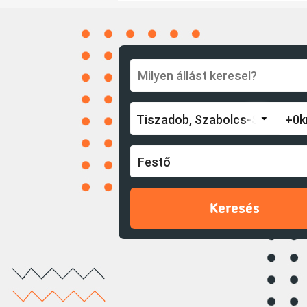
Festő
Keresés