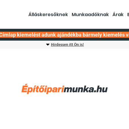
Álláskeresőknek
Munkaadóknak
Árak
Címlap kiemelést adunk ajándékba bármely kiemelés v
Hirdessen itt Ön is!