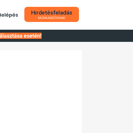
Hirdetésfeladás
Belépés
MUNKAADÓKNAK
álasztása esetén!