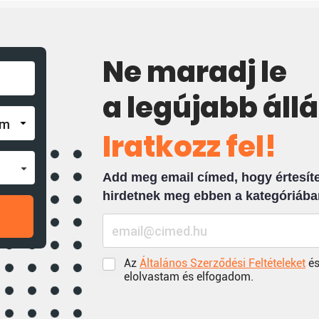
Ne maradj le
a legújabb áll
Iratkozz fel!
Add meg email címed, hogy értesíten
hirdetnek meg ebben a kategóriába
Az
Általános Szerződési Feltételeket
és
elolvastam és elfogadom.