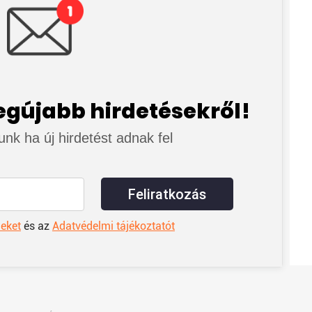
legújabb hirdetésekről!
junk ha új hirdetést adnak fel
Feliratkozás
leket
és az
Adatvédelmi tájékoztatót