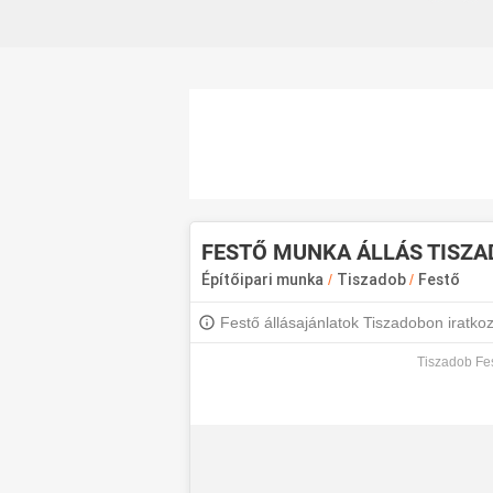
FESTŐ MUNKA ÁLLÁS TISZ
Építőipari munka
/
Tiszadob
/
Festő
Festő állásajánlatok Tiszadobon iratkozz
Tiszadob Fes