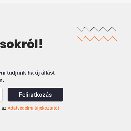
ásokról!
i tudjunk ha új állást
n.
Feliratkozás
 az
Adatvédelmi tájékoztatót