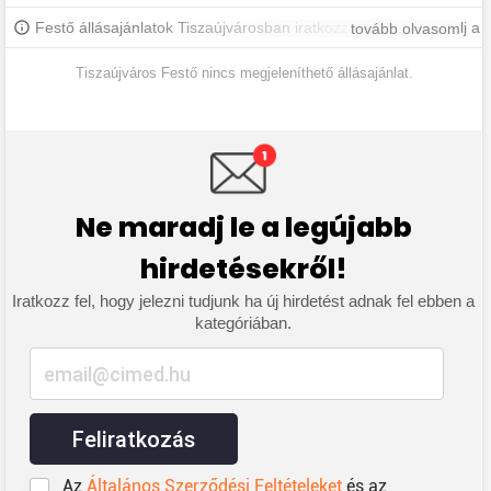
Festő állásajánlatok Tiszaújvárosban iratkozz fel, hogy értesülj a
tovább olvasom
legújabb állásajánlatokról.
Tiszaújváros Festő nincs megjeleníthető állásajánlat.
Ne maradj le a legújabb
hirdetésekről!
Iratkozz fel, hogy jelezni tudjunk ha új hirdetést adnak fel ebben a
kategóriában.
Feliratkozás
Az
Általános Szerződési Feltételeket
és az