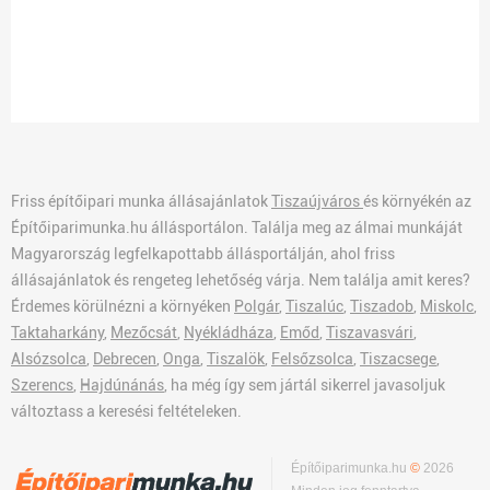
Friss építőipari munka állásajánlatok
Tiszaújváros
és környékén az
Építőiparimunka.hu állásportálon. Találja meg az álmai munkáját
Magyarország legfelkapottabb állásportálján, ahol friss
állásajánlatok és rengeteg lehetőség várja. Nem találja amit keres?
Érdemes körülnézni a környéken
Polgár
,
Tiszalúc
,
Tiszadob
,
Miskolc
,
Taktaharkány
,
Mezőcsát
,
Nyékládháza
,
Emőd
,
Tiszavasvári
,
Alsózsolca
,
Debrecen
,
Onga
,
Tiszalök
,
Felsőzsolca
,
Tiszacsege
,
Szerencs
,
Hajdúnánás
, ha még így sem jártál sikerrel javasoljuk
változtass a keresési feltételeken.
Építőiparimunka.hu
©
2026