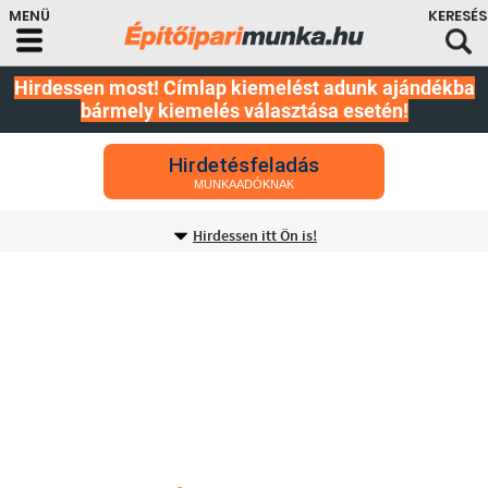
Hirdessen most! Címlap kiemelést adunk ajándékba
bármely kiemelés választása esetén!
Hirdetésfeladás
MUNKAADÓKNAK
Hirdessen itt Ön is!