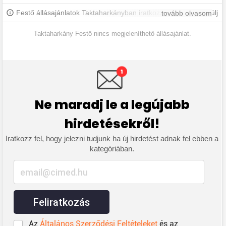
Festő állásajánlatok Taktaharkányban iratkozz fel, hogy értesülj
tovább olvasom
a legújabb állásajánlatokról.
Taktaharkány Festő nincs megjeleníthető állásajánlat.
Ne maradj le a legújabb
hirdetésekről!
Iratkozz fel, hogy jelezni tudjunk ha új hirdetést adnak fel ebben a
kategóriában.
Feliratkozás
Az
Általános Szerződési Feltételeket
és az