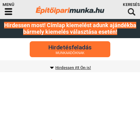
Hirdessen most! Címlap kiemelést adunk ajándékba
bármely kiemelés választása esetén!
Hirdetésfeladás
MUNKAADÓKNAK
Hirdessen itt Ön is!