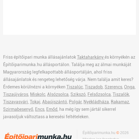
Friss építőipari munka állásajánlatok
Taktaharkány
és környékén az
Építőiparimunka.hu állásportálon. Találja meg az álmai munkáját
Magyarország legfelkapottabb állásportálján, ahol friss
állásajánlatok és rengeteg lehetőség várja. Nem találja amit keres?
Érdemes körülnézni a környéken
Tiszalúc
,
Tiszadob
,
Szerencs
,
Onga
,
Tiszaújváros
,
Miskolc
,
Alsózsolca
,
Szikszó
,
Felsőzsolca
,
Tiszalök
,
Tiszavasvári
,
Tokaj
,
Abaújszántó
,
Polgár
,
Nyékládháza
,
Rakamaz
,
Szirmabesenyő
,
Encs
,
Emőd
, ha még így sem jártál sikerrel
javasoljuk változtass a keresési feltételeken.
Építőiparimunka.hu
©
2026