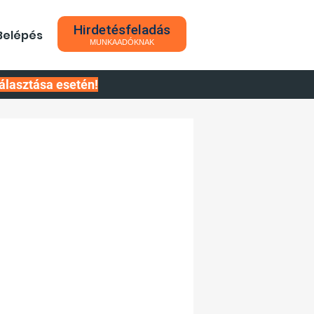
Hirdetésfeladás
Belépés
MUNKAADÓKNAK
álasztása esetén!