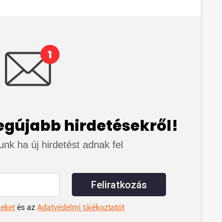
legújabb hirdetésekről!
junk ha új hirdetést adnak fel
Feliratkozás
leket
és az
Adatvédelmi tájékoztatót