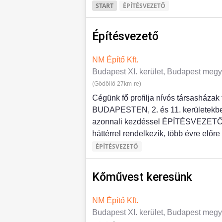
START
ÉPÍTÉSVEZETŐ
Építésvezető
NM Építő Kft.
Budapest XI. kerület, Budapest meg
(Gödöllő 27km-re)
Cégünk fő profilja nívós társasházak 
BUDAPESTEN, 2. és 11. kerületekbe
azonnali kezdéssel ÉPÍTÉSVEZETŐ ko
háttérrel rendelkezik, több évre előre 
ÉPÍTÉSVEZETŐ
Kőművest keresünk
NM Építő Kft.
Budapest XI. kerület, Budapest meg