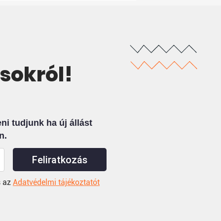
ásokról!
i tudjunk ha új állást
n.
Feliratkozás
 az
Adatvédelmi tájékoztatót