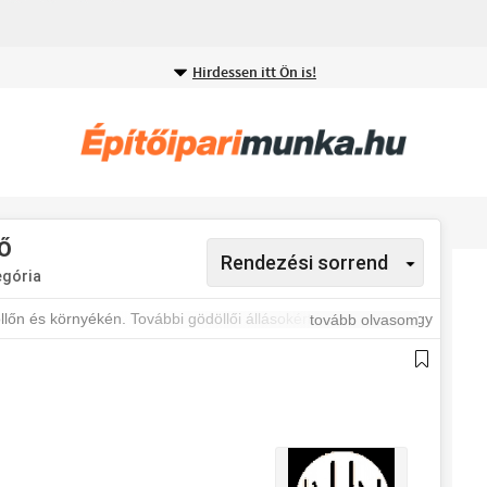
Hirdessen itt Ön is!
Ő
egória
lőn és környékén. További gödöllői állásokért iratkozz fel, hogy
tovább olvasom