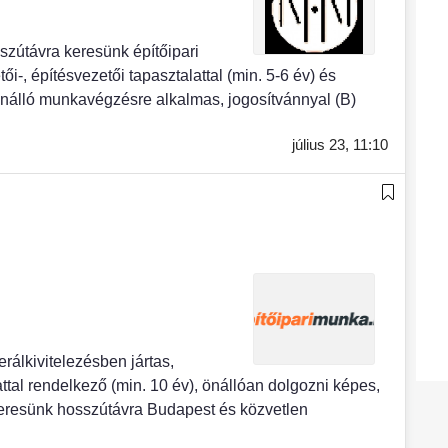
ávra keresünk építőipari
i-, építésvezetői tapasztalattal (min. 5-6 év) és
nálló munkavégzésre alkalmas, jogosítvánnyal (B)
július 23,
11:10
kivitelezésben jártas,
ttal rendelkező (min. 10 év), önállóan dolgozni képes,
keresünk hosszútávra Budapest és közvetlen