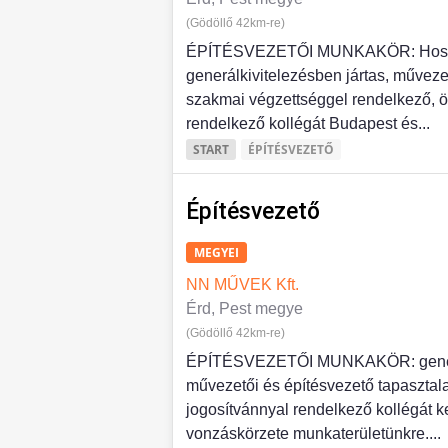
(Gödöllő 42km-re)
ÉPÍTÉSVEZETŐI MUNKAKÖR: Hosszút
generálkivitelezésben jártas, művezető
szakmai végzettséggel rendelkező, ö
rendelkező kollégát Budapest és...
START
ÉPÍTÉSVEZETŐ
Építésvezető
MEGYEI
NN MŰVEK Kft.
Érd, Pest megye
(Gödöllő 42km-re)
ÉPÍTÉSVEZETŐI MUNKAKÖR: generál
művezetői és építésvezető tapasztala
jogosítvánnyal rendelkező kollégát 
vonzáskörzete munkaterületünkre....