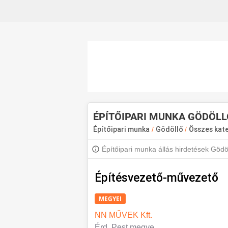
ÉPÍTŐIPARI MUNKA GÖDÖLL
Építőipari munka
/
Gödöllő
/
Összes kat
Építőipari munka állás hirdetések Gödöl
értesülj a legújabb állásajánlatokról.
Építésvezető-művezető
MEGYEI
NN MŰVEK Kft.
Érd, Pest megye