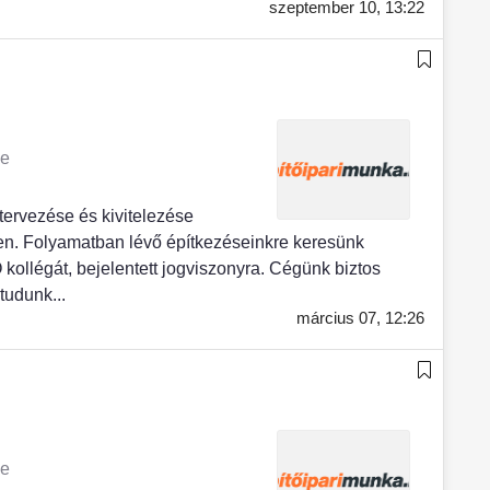
szeptember 10,
13:22
ye
tervezése és kivitelezése
n. Folyamatban lévő építkezéseinkre keresünk
llégát, bejelentett jogviszonyra. Cégünk biztos
tudunk...
március 07,
12:26
ye