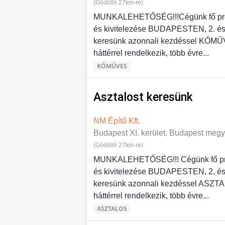
(Gödöllő 27km-re)
MUNKALEHETŐSÉG!!!Cégünk fő profil
és kivitelezése BUDAPESTEN, 2. és 
keresünk azonnali kezdéssel KŐMŰVE
háttérrel rendelkezik, több évre...
KŐMŰVES
Asztalost keresünk
NM Építő Kft.
Budapest XI. kerület, Budapest meg
(Gödöllő 27km-re)
MUNKALEHETŐSÉG!!! Cégünk fő profi
és kivitelezése BUDAPESTEN, 2. és 
keresünk azonnali kezdéssel ASZTALO
háttérrel rendelkezik, több évre...
ASZTALOS