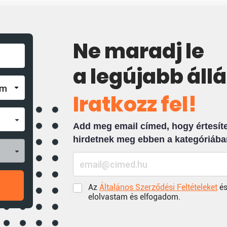
Ne maradj le
a legújabb áll
Iratkozz fel!
Add meg email címed, hogy értesíten
hirdetnek meg ebben a kategóriába
Az
Általános Szerződési Feltételeket
és
elolvastam és elfogadom.