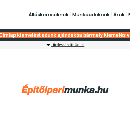
Álláskeresőknek
Munkaadóknak
Árak
Címlap kiemelést adunk ajándékba bármely kiemelés v
Hirdessen itt Ön is!