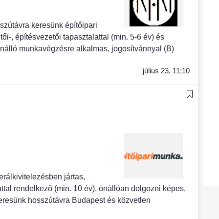
ávra keresünk építőipari
i-, építésvezetői tapasztalattal (min. 5-6 év) és
nálló munkavégzésre alkalmas, jogosítvánnyal (B)
július 23,
11:10
kivitelezésben jártas,
ttal rendelkező (min. 10 év), önállóan dolgozni képes,
keresünk hosszútávra Budapest és közvetlen