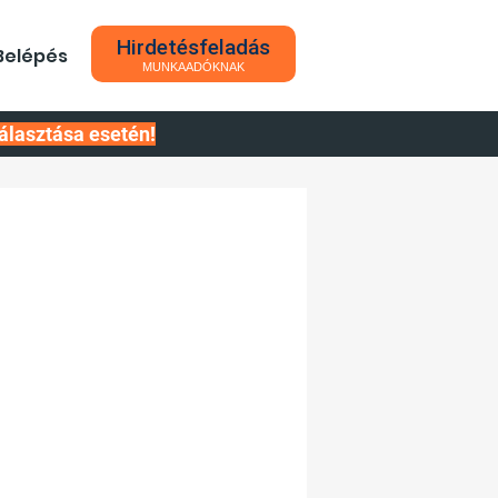
Hirdetésfeladás
Belépés
MUNKAADÓKNAK
álasztása esetén!