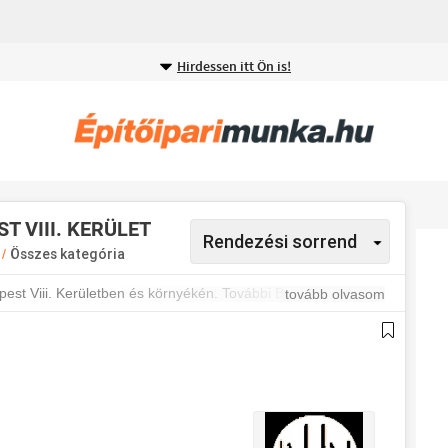
Hirdessen itt Ön is!
T VIII. KERÜLET
t
/
Összes kategória
pest Viii. Kerületben és környékén. További Budapest VIII.
tovább olvasom
esülj a legújabb állásajánlatokról.