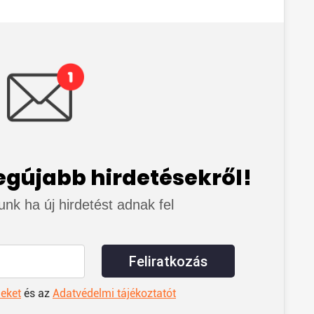
legújabb hirdetésekről!
junk ha új hirdetést adnak fel
Feliratkozás
leket
és az
Adatvédelmi tájékoztatót