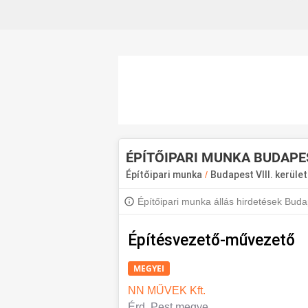
ÉPÍTŐIPARI MUNKA BUDAPES
Építőipari munka
/
Budapest VIII. kerüle
Építőipari munka állás hirdetések Buda
kerületi állásokért iratkozz fel, hogy ért
Építésvezető-művezető
MEGYEI
NN MŰVEK Kft.
Érd, Pest megye