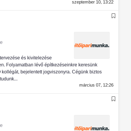
szeptember 10,
13:22
ye
tervezése és kivitelezése
n. Folyamatban lévő építkezéseinkre keresünk
llégát, bejelentett jogviszonyra. Cégünk biztos
tudunk...
március 07,
12:26
ye