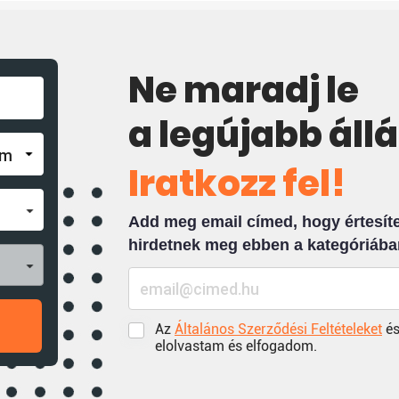
Ne maradj le
a legújabb áll
Iratkozz fel!
Add meg email címed, hogy értesíten
hirdetnek meg ebben a kategóriába
Az
Általános Szerződési Feltételeket
és
elolvastam és elfogadom.