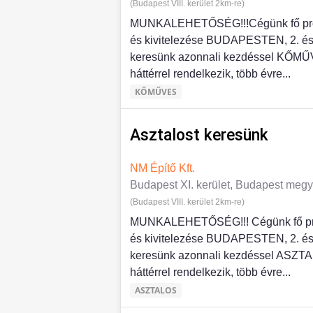
(Budapest VIII. kerület 2km-re)
MUNKALEHETŐSÉG!!!Cégünk fő profil
és kivitelezése BUDAPESTEN, 2. és 
keresünk azonnali kezdéssel KŐMŰVE
háttérrel rendelkezik, több évre...
KŐMŰVES
Asztalost keresünk
NM Építő Kft.
Budapest XI. kerület, Budapest meg
(Budapest VIII. kerület 2km-re)
MUNKALEHETŐSÉG!!! Cégünk fő profi
és kivitelezése BUDAPESTEN, 2. és 
keresünk azonnali kezdéssel ASZTALO
háttérrel rendelkezik, több évre...
ASZTALOS