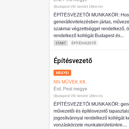
(Budapest VIII. kerület 18km-re)
ÉPÍTÉSVEZETŐI MUNKAKÖR: Hosszút
generálkivitelezésben jártas, művezető
szakmai végzettséggel rendelkező, ö
rendelkező kollégát Budapest és...
START
ÉPÍTÉSVEZETŐ
Építésvezető
MEGYEI
NN MŰVEK Kft.
Érd, Pest megye
(Budapest VIII. kerület 18km-re)
ÉPÍTÉSVEZETŐI MUNKAKÖR: generál
művezetői és építésvezető tapasztala
jogosítvánnyal rendelkező kollégát 
vonzáskörzete munkaterületünkre....