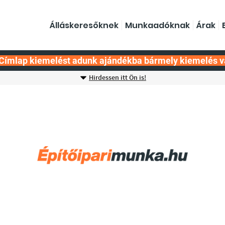
Álláskeresőknek
Munkaadóknak
Árak
Címlap kiemelést adunk ajándékba bármely kiemelés v
Hirdessen itt Ön is!