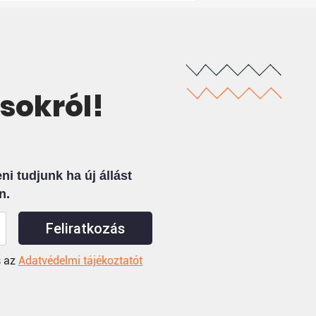
ásokról!
i tudjunk ha új állást
n.
Feliratkozás
 az
Adatvédelmi tájékoztatót