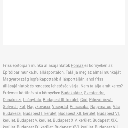
Friss építőipari munka állásajánlatok
Pomáz
és környékén az
Építőiparimunka.hu állásportálon. Találja meg az álmai munkáját
Magyarország legfelkapottabb állásportálján, ahol friss
állásajánlatok és rengeteg lehetőség várja. Nem találja amit keres?
Érdemes körülnézni a környéken
Budakalász
,
Szentendre
,
Dunakeszi
,
Leányfalu
,
Budapest III. kerület
,
Göd
,
Pilisvörösvár
,
Solymár
,
Fót
,
Nagykovácsi
,
Visegrád
,
Piliscsaba
,
Nagymaros
,
Vác
,
Budakeszi
,
Budapest I. kerület
,
Budapest XII. kerület
,
Budapest VI.
kerület
,
Budapest V. kerület
,
Budapest XIV. kerület
,
Budapest XIX.
kerület
,
Budapest IX. kerület
,
Budapest XVI. kerület
,
Budapest VII.