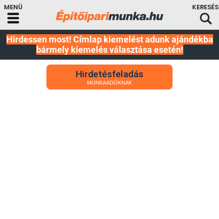
Hirdessen most! Címlap kiemelést adunk ajándékba
bármely kiemelés választása esetén!
Hirdetésfeladás
MUNKAADÓKNAK