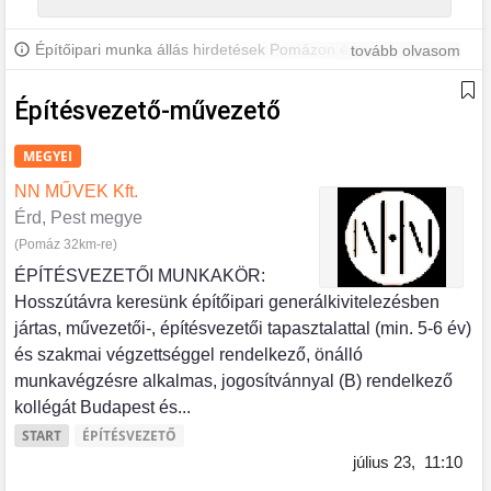
Építőipari munka állás hirdetések Pomázon és környékén.
tovább olvasom
További Pomázi állásokért iratkozz fel, hogy értesülj a legújabb
állásajánlatokról.
Építésvezető-művezető
MEGYEI
NN MŰVEK Kft.
Érd, Pest megye
(Pomáz 32km-re)
ÉPÍTÉSVEZETŐI MUNKAKÖR:
Hosszútávra keresünk építőipari generálkivitelezésben
jártas, művezetői-, építésvezetői tapasztalattal (min. 5-6 év)
és szakmai végzettséggel rendelkező, önálló
munkavégzésre alkalmas, jogosítvánnyal (B) rendelkező
kollégát Budapest és...
START
ÉPÍTÉSVEZETŐ
július 23,
11:10