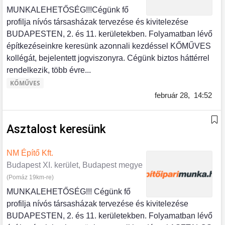
MUNKALEHETŐSÉG!!!Cégünk fő
profilja nívós társasházak tervezése és kivitelezése
BUDAPESTEN, 2. és 11. kerületekben. Folyamatban lévő
építkezéseinkre keresünk azonnali kezdéssel KŐMŰVES
kollégát, bejelentett jogviszonyra. Cégünk biztos háttérrel
rendelkezik, több évre...
KŐMŰVES
február 28,
14:52
Asztalost keresünk
NM Építő Kft.
Budapest XI. kerület, Budapest megye
(Pomáz 19km-re)
MUNKALEHETŐSÉG!!! Cégünk fő
profilja nívós társasházak tervezése és kivitelezése
BUDAPESTEN, 2. és 11. kerületekben. Folyamatban lévő