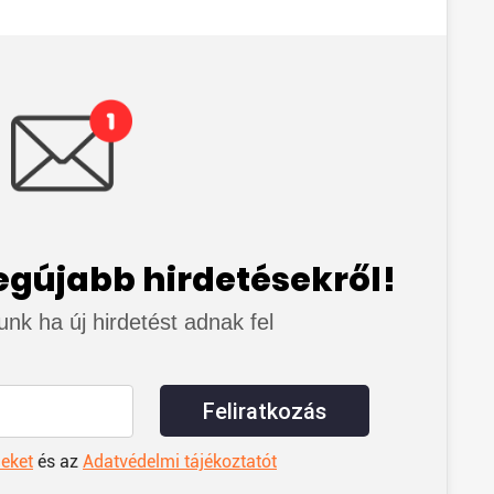
legújabb hirdetésekről!
junk ha új hirdetést adnak fel
Feliratkozás
leket
és az
Adatvédelmi tájékoztatót