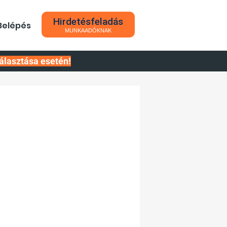
Hirdetésfeladás
Belépés
MUNKAADÓKNAK
álasztása esetén!