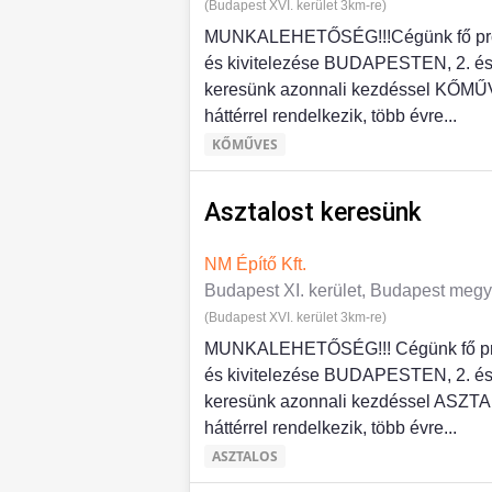
(Budapest XVI. kerület 3km-re)
MUNKALEHETŐSÉG!!!Cégünk fő profil
és kivitelezése BUDAPESTEN, 2. és 
keresünk azonnali kezdéssel KŐMŰVE
háttérrel rendelkezik, több évre...
KŐMŰVES
Asztalost keresünk
NM Építő Kft.
Budapest XI. kerület, Budapest meg
(Budapest XVI. kerület 3km-re)
MUNKALEHETŐSÉG!!! Cégünk fő profi
és kivitelezése BUDAPESTEN, 2. és 
keresünk azonnali kezdéssel ASZTALO
háttérrel rendelkezik, több évre...
ASZTALOS