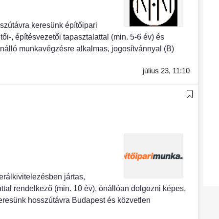
ávra keresünk építőipari
i-, építésvezetői tapasztalattal (min. 5-6 év) és
nálló munkavégzésre alkalmas, jogosítvánnyal (B)
július 23,
11:10
kivitelezésben jártas,
ttal rendelkező (min. 10 év), önállóan dolgozni képes,
keresünk hosszútávra Budapest és közvetlen