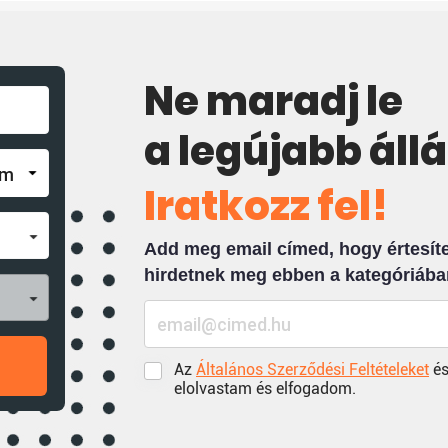
Ne maradj le
a legújabb áll
Iratkozz fel!
Add meg email címed, hogy értesíten
hirdetnek meg ebben a kategóriába
Az
Általános Szerződési Feltételeket
és
elolvastam és elfogadom.