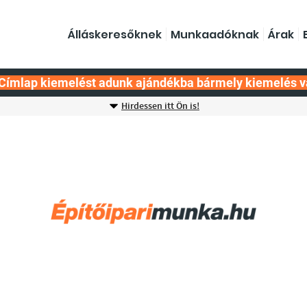
Álláskeresőknek
Munkaadóknak
Árak
Címlap kiemelést adunk ajándékba bármely kiemelés v
Hirdessen itt Ön is!