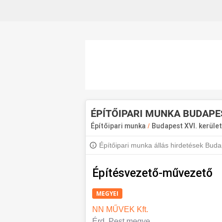
ÉPÍTŐIPARI MUNKA BUDAPES
Építőipari munka
/
Budapest XVI. kerüle
Építőipari munka állás hirdetések Bud
kerületi állásokért iratkozz fel, hogy ért
Építésvezető-művezető
MEGYEI
NN MŰVEK Kft.
Érd, Pest megye