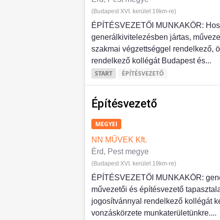
(Budapest XVI. kerület 19km-re)
ÉPÍTÉSVEZETŐI MUNKAKÖR: Hosszút
generálkivitelezésben jártas, művezető
szakmai végzettséggel rendelkező, ö
rendelkező kollégát Budapest és...
START
ÉPÍTÉSVEZETŐ
Építésvezető
MEGYEI
NN MŰVEK Kft.
Érd, Pest megye
(Budapest XVI. kerület 19km-re)
ÉPÍTÉSVEZETŐI MUNKAKÖR: generál
művezetői és építésvezető tapasztala
jogosítvánnyal rendelkező kollégát 
vonzáskörzete munkaterületünkre....