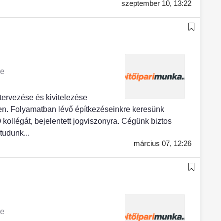
szeptember 10,
13:22
ye
tervezése és kivitelezése
n. Folyamatban lévő építkezéseinkre keresünk
llégát, bejelentett jogviszonyra. Cégünk biztos
tudunk...
március 07,
12:26
ye