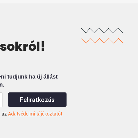
ásokról!
i tudjunk ha új állást
n.
Feliratkozás
 az
Adatvédelmi tájékoztatót