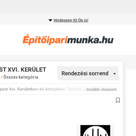
Hirdessen itt Ön is!
T XVI. KERÜLET
t
/
Összes kategória
apest Xvi. Kerületben és környékén. További Budapest XVI.
tovább olvasom
esülj a legújabb állásajánlatokról.