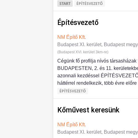
START
ÉPÍTÉSVEZETŐ
Építésvezető
NM Építő Kft.
Budapest XI. kerület, Budapest meg
(Budapest XVI. kerület 3km-re)
Cégünk fő profilja nívós társasházak 
BUDAPESTEN, 2. és 11. kerületekbe
azonnali kezdéssel ÉPÍTÉSVEZETŐ ko
háttérrel rendelkezik, több évre előre 
ÉPÍTÉSVEZETŐ
Kőművest keresünk
NM Építő Kft.
Budapest XI. kerület, Budapest meg