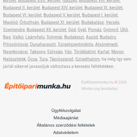
kerület
,
Budapest XXII. kerület
,
Isaszeg
,
Budapest VIII. kerület
,
Budapest II. kerület
,
Budapest XIV. kerület
,
Budapest III. kerület
,
Budapest VI. kerület
,
Budapest V. kerület
,
Budapest I. kerület
,
Maglód
,
Őrbottyán
,
Budapest XI. kerület
,
Budakalász
,
Vecsés
,
Szentendre
,
Budapest XII. kerület
,
Göd
,
Gyál
,
Pomáz
,
Gyömrő
,
Üllő
,
Bag
,
Valkó
,
Leányfalu
,
Solymár
,
Budakeszi
,
Aszód
,
Budaörs
,
Pilisvörösvár
,
Dunaharaszti
,
Szigetszentmiklós
,
Alsónémedi
,
Nagykovácsi
,
Taksony
,
Sülysáp
,
Vác
,
Törökbálint
,
Kartal
,
Monor
,
Halásztelek
,
Ócsa
,
Tura
,
Tápiószecső
,
Szigethalom
, ha még így sem
jártál sikerrel javasoljuk változtass a keresési feltételeken.
Építőiparimunka.hu
©
2026
Minden jog fenntartva.
Ügyfélszolgálat
Médiaajánlat
Általános szerződési feltételek
Adatvédelem