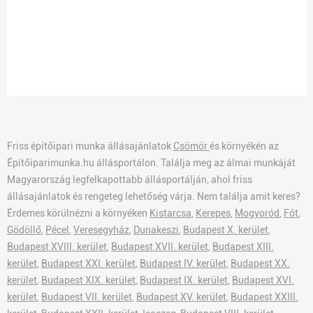
Friss építőipari munka állásajánlatok
Csömör
és környékén az
Építőiparimunka.hu állásportálon. Találja meg az álmai munkáját
Magyarország legfelkapottabb állásportálján, ahol friss
állásajánlatok és rengeteg lehetőség várja. Nem találja amit keres?
Érdemes körülnézni a környéken
Kistarcsa
,
Kerepes
,
Mogyoród
,
Fót
,
Gödöllő
,
Pécel
,
Veresegyház
,
Dunakeszi
,
Budapest X. kerület
,
Budapest XVIII. kerület
,
Budapest XVII. kerület
,
Budapest XIII.
kerület
,
Budapest XXI. kerület
,
Budapest IV. kerület
,
Budapest XX.
kerület
,
Budapest XIX. kerület
,
Budapest IX. kerület
,
Budapest XVI.
kerület
,
Budapest VII. kerület
,
Budapest XV. kerület
,
Budapest XXIII.