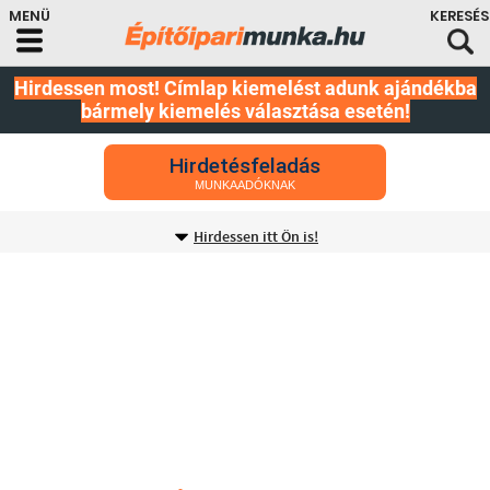
Hirdessen most! Címlap kiemelést adunk ajándékba
bármely kiemelés választása esetén!
Hirdetésfeladás
MUNKAADÓKNAK
Hirdessen itt Ön is!