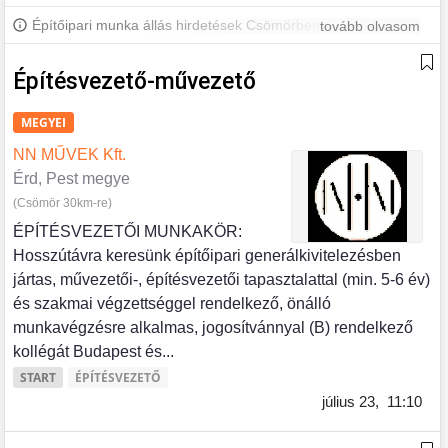
Építőipari munka állás hirdetések Csömörben és környékén.
tovább olvasom
További csömöri állásokért iratkozz fel, hogy értesülj a legújabb
állásajánlatokról.
Építésvezető-művezető
MEGYEI
NN MŰVEK Kft.
Érd, Pest megye
(Csömör 30km-re)
ÉPÍTÉSVEZETŐI MUNKAKÖR:
Hosszútávra keresünk építőipari generálkivitelezésben
jártas, művezetői-, építésvezetői tapasztalattal (min. 5-6 év)
és szakmai végzettséggel rendelkező, önálló
munkavégzésre alkalmas, jogosítvánnyal (B) rendelkező
kollégát Budapest és...
START
ÉPÍTÉSVEZETŐ
július 23,
11:10