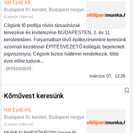
NM Építő Kft.
Budapest XI. kerület, Budapest megye
(Csömör 15km-re)
Cégünk fő profilja nívós társasházak
tervezése és kivitelezése BUDAPESTEN, 2. és 11.
kerületekben. Folyamatban lévő építkezéseinkre keresünk
azonnali kezdéssel ÉPÍTÉSVEZETŐ kollégát, bejelentett
jogviszonyra. Cégünk biztos háttérrel rendelkezik, több
évre előre tudunk...
ÉPÍTÉSVEZETŐ
március 07,
12:26
Kőművest keresünk
NM Építő Kft.
Budapest XI. kerület, Budapest megye
(Csömör 15km-re)
MUNKALEHETŐSÉG!!!Cégünk fő