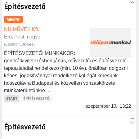
Építésvezető
MEGYEI
NN MŰVEK Kft.
Érd, Pest megye
(Csömör 30km-re)
ÉPÍTÉSVEZETŐI MUNKAKÖR:
generálkivitelezésben jártas, művezetői és építésvezető
tapasztalattal rendelkező (min. 10 év), önállóan dolgozni
képes, jogosítvánnyal rendelkező kollégát keresünk
hosszútávra Budapest és közvetlen vonzáskörzete
munkaterületünkre....
START
ÉPÍTÉSVEZETŐ
szeptember 10,
13:22
Építésvezető