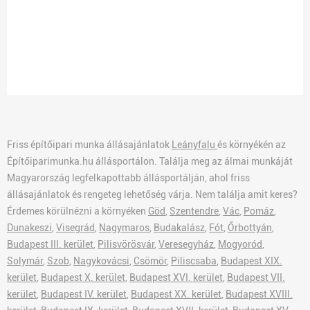
Friss építőipari munka állásajánlatok
Leányfalu
és környékén az
Építőiparimunka.hu állásportálon. Találja meg az álmai munkáját
Magyarország legfelkapottabb állásportálján, ahol friss
állásajánlatok és rengeteg lehetőség várja. Nem találja amit keres?
Érdemes körülnézni a környéken
Göd
,
Szentendre
,
Vác
,
Pomáz
,
Dunakeszi
,
Visegrád
,
Nagymaros
,
Budakalász
,
Fót
,
Őrbottyán
,
Budapest III. kerület
,
Pilisvörösvár
,
Veresegyház
,
Mogyoród
,
Solymár
,
Szob
,
Nagykovácsi
,
Csömör
,
Piliscsaba
,
Budapest XIX.
kerület
,
Budapest X. kerület
,
Budapest XVI. kerület
,
Budapest VII.
kerület
,
Budapest IV. kerület
,
Budapest XX. kerület
,
Budapest XVIII.