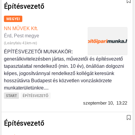
Építésvezető
MEGYEI
NN MŰVEK Kft.
Érd, Pest megye
(Leányfalu 41km-re)
ÉPÍTÉSVEZETŐI MUNKAKÖR:
generálkivitelezésben jártas, művezetői és építésvezető
tapasztalattal rendelkező (min. 10 év), önállóan dolgozni
képes, jogosítvánnyal rendelkező kollégát keresünk
hosszútávra Budapest és közvetlen vonzáskörzete
munkaterületünkre....
START
ÉPÍTÉSVEZETŐ
szeptember 10,
13:22
Építésvezető