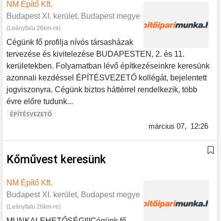
NM Építő Kft.
Budapest XI. kerület, Budapest megye
(Leányfalu 26km-re)
Cégünk fő profilja nívós társasházak
tervezése és kivitelezése BUDAPESTEN, 2. és 11.
kerületekben. Folyamatban lévő építkezéseinkre keresünk
azonnali kezdéssel ÉPÍTÉSVEZETŐ kollégát, bejelentett
jogviszonyra. Cégünk biztos háttérrel rendelkezik, több
évre előre tudunk...
ÉPÍTÉSVEZETŐ
március 07,
12:26
Kőművest keresünk
NM Építő Kft.
Budapest XI. kerület, Budapest megye
(Leányfalu 26km-re)
MUNKALEHETŐSÉG!!!Cégünk fő