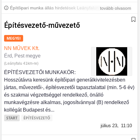
Építőipari munka állás hirdetések Leányfalun és környékén.
tovább olvasom
További Leányfalui állásokért iratkozz fel, hogy értesülj a
legújabb állásajánlatokról.
Építésvezető-művezető
MEGYEI
NN MŰVEK Kft.
Érd, Pest megye
(Leányfalu 41km-re)
ÉPÍTÉSVEZETŐI MUNKAKÖR:
Hosszútávra keresünk építőipari generálkivitelezésben
jártas, művezetői-, építésvezetői tapasztalattal (min. 5-6 év)
és szakmai végzettséggel rendelkező, önálló
munkavégzésre alkalmas, jogosítvánnyal (B) rendelkező
kollégát Budapest és...
START
ÉPÍTÉSVEZETŐ
július 23,
11:10