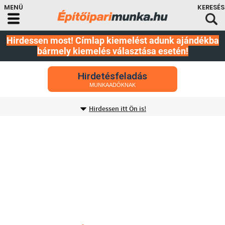
Hirdessen most! Címlap kiemelést adunk ajándékba
bármely kiemelés választása esetén!
Hirdetésfeladás
MUNKAADÓKNAK
Hirdessen itt Ön is!