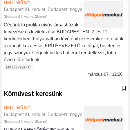
NM Építő Kft.
Budapest XI. kerület, Budapest megye
(Budapest I. kerület 2km-re)
Cégünk fő profilja nívós társasházak
tervezése és kivitelezése BUDAPESTEN, 2. és 11.
kerületekben. Folyamatban lévő építkezéseinkre keresünk
azonnali kezdéssel ÉPÍTÉSVEZETŐ kollégát, bejelentett
jogviszonyra. Cégünk biztos háttérrel rendelkezik, több
évre előre tudunk...
ÉPÍTÉSVEZETŐ
március 07,
12:26
Kőművest keresünk
NM Építő Kft.
Budapest XI. kerület, Budapest megye
(Budapest I. kerület 2km-re)
MUNKALEHETŐSÉG!!!Cégünk fő