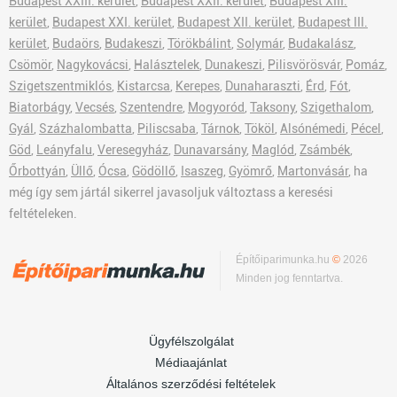
Budapest XXIII. kerület
,
Budapest XXII. kerület
,
Budapest XIII.
kerület
,
Budapest XXI. kerület
,
Budapest XII. kerület
,
Budapest III.
kerület
,
Budaörs
,
Budakeszi
,
Törökbálint
,
Solymár
,
Budakalász
,
Csömör
,
Nagykovácsi
,
Halásztelek
,
Dunakeszi
,
Pilisvörösvár
,
Pomáz
,
Szigetszentmiklós
,
Kistarcsa
,
Kerepes
,
Dunaharaszti
,
Érd
,
Fót
,
Biatorbágy
,
Vecsés
,
Szentendre
,
Mogyoród
,
Taksony
,
Szigethalom
,
Gyál
,
Százhalombatta
,
Piliscsaba
,
Tárnok
,
Tököl
,
Alsónémedi
,
Pécel
,
Göd
,
Leányfalu
,
Veresegyház
,
Dunavarsány
,
Maglód
,
Zsámbék
,
Őrbottyán
,
Üllő
,
Ócsa
,
Gödöllő
,
Isaszeg
,
Gyömrő
,
Martonvásár
, ha
még így sem jártál sikerrel javasoljuk változtass a keresési
feltételeken.
Építőiparimunka.hu
©
2026
Minden jog fenntartva.
Ügyfélszolgálat
Médiaajánlat
Általános szerződési feltételek