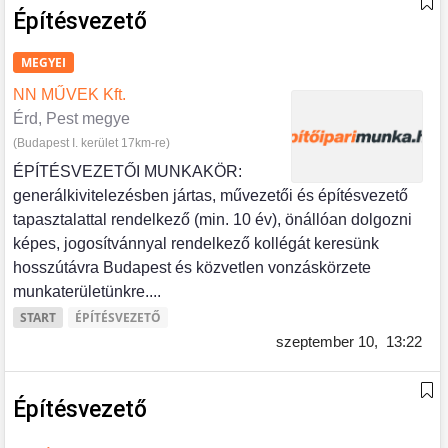
Építésvezető
MEGYEI
NN MŰVEK Kft.
Érd, Pest megye
(Budapest I. kerület 17km-re)
ÉPÍTÉSVEZETŐI MUNKAKÖR:
generálkivitelezésben jártas, művezetői és építésvezető
tapasztalattal rendelkező (min. 10 év), önállóan dolgozni
képes, jogosítvánnyal rendelkező kollégát keresünk
hosszútávra Budapest és közvetlen vonzáskörzete
munkaterületünkre....
START
ÉPÍTÉSVEZETŐ
szeptember 10,
13:22
Építésvezető