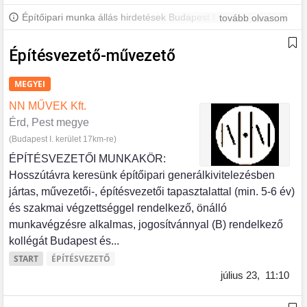
Építőipari munka állás hirdetések Budapest I. Kerületben és
tovább olvasom
környékén. További Budapest I. kerületi állásokért iratkozz fel,
hogy értesülj a legújabb állásajánlatokról.
Építésvezető-művezető
MEGYEI
NN MŰVEK Kft.
Érd, Pest megye
(Budapest I. kerület 17km-re)
ÉPÍTÉSVEZETŐI MUNKAKÖR:
Hosszútávra keresünk építőipari generálkivitelezésben
jártas, művezetői-, építésvezetői tapasztalattal (min. 5-6 év)
és szakmai végzettséggel rendelkező, önálló
munkavégzésre alkalmas, jogosítvánnyal (B) rendelkező
kollégát Budapest és...
START
ÉPÍTÉSVEZETŐ
július 23,
11:10