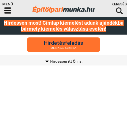
Hirdessen most! Címlap kiemelést adunk ajándékba
bármely kiemelés választása esetén!
Hirdetésfeladás
MUNKAADÓKNAK
Hirdessen itt Ön is!