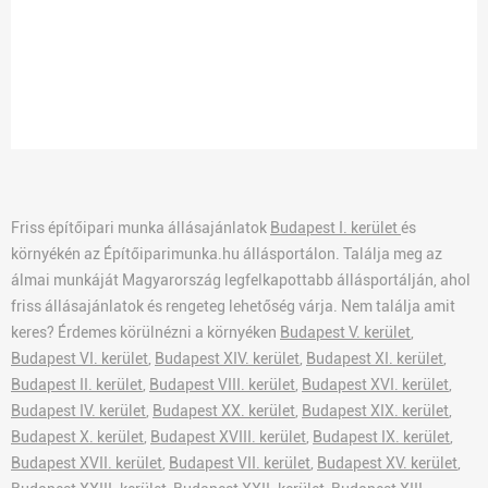
Friss építőipari munka állásajánlatok
Budapest I. kerület
és
környékén az Építőiparimunka.hu állásportálon. Találja meg az
álmai munkáját Magyarország legfelkapottabb állásportálján, ahol
friss állásajánlatok és rengeteg lehetőség várja. Nem találja amit
keres? Érdemes körülnézni a környéken
Budapest V. kerület
,
Budapest VI. kerület
,
Budapest XIV. kerület
,
Budapest XI. kerület
,
Budapest II. kerület
,
Budapest VIII. kerület
,
Budapest XVI. kerület
,
Budapest IV. kerület
,
Budapest XX. kerület
,
Budapest XIX. kerület
,
Budapest X. kerület
,
Budapest XVIII. kerület
,
Budapest IX. kerület
,
Budapest XVII. kerület
,
Budapest VII. kerület
,
Budapest XV. kerület
,