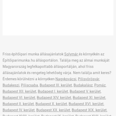
Friss építőipari munka állásajánlatok
Solymár
és környékén az
Építőiparimunka.hu állásportálon. Találja meg az álmai munkáját
Magyarország legfelkapottabb állásportálján, ahol friss
állásajánlatok és rengeteg lehetőség várja. Nem találja amit keres?
Érdemes körülnézni a környéken
Nagykovácsi
,
Pilisvörösvár
,
Budakeszi
,
Piliscsaba
,
Budapest III. kerület
,
Budakalász
,
Pomáz
,
Budapest XII. kerület
,
Budapest I. kerület
,
Budapest V. kerület
,
Budapest VI. kerület
,
Budapest XIV. kerület
,
Budapest XI. kerület
,
Budapest II. kerület
,
Budapest X. kerület
,
Budapest XVI. kerület
,
Budapest IV. kerület
,
Budapest XX. kerület
,
Budapest XIX. kerület
,