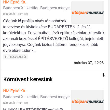
NM Építő Kft.
Budapest XI. kerület, Budapest megye
(Solymár 14km-re)
Cégünk fő profilja nívós társasházak
tervezése és kivitelezése BUDAPESTEN, 2. és 11.
kerületekben. Folyamatban lévő építkezéseinkre keresünk
azonnali kezdéssel ÉPÍTÉSVEZETŐ kollégát, bejelentett
jogviszonyra. Cégünk biztos háttérrel rendelkezik, több
évre előre tudunk...
ÉPÍTÉSVEZETŐ
március 07,
12:26
Kőművest keresünk
NM Építő Kft.
Budapest XI. kerület, Budapest megye
(Solymár 14km-re)
MUNKALEHETŐSÉG!!!Cégünk fő