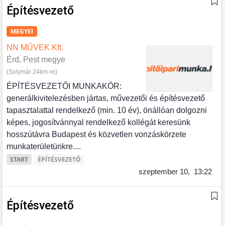
Építésvezető
MEGYEI
NN MŰVEK Kft.
Érd, Pest megye
(Solymár 24km-re)
ÉPÍTÉSVEZETŐI MUNKAKÖR:
generálkivitelezésben jártas, művezetői és építésvezető
tapasztalattal rendelkező (min. 10 év), önállóan dolgozni
képes, jogosítvánnyal rendelkező kollégát keresünk
hosszútávra Budapest és közvetlen vonzáskörzete
munkaterületünkre....
START
ÉPÍTÉSVEZETŐ
szeptember 10,
13:22
Építésvezető