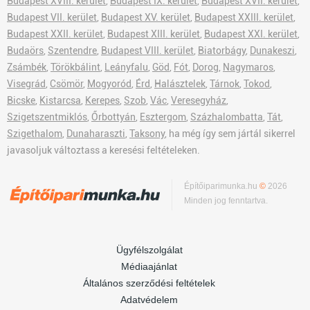
Budapest XVIII. kerület
,
Budapest IX. kerület
,
Budapest XVII. kerület
,
Budapest VII. kerület
,
Budapest XV. kerület
,
Budapest XXIII. kerület
,
Budapest XXII. kerület
,
Budapest XIII. kerület
,
Budapest XXI. kerület
,
Budaörs
,
Szentendre
,
Budapest VIII. kerület
,
Biatorbágy
,
Dunakeszi
,
Zsámbék
,
Törökbálint
,
Leányfalu
,
Göd
,
Fót
,
Dorog
,
Nagymaros
,
Visegrád
,
Csömör
,
Mogyoród
,
Érd
,
Halásztelek
,
Tárnok
,
Tokod
,
Bicske
,
Kistarcsa
,
Kerepes
,
Szob
,
Vác
,
Veresegyház
,
Szigetszentmiklós
,
Őrbottyán
,
Esztergom
,
Százhalombatta
,
Tát
,
Szigethalom
,
Dunaharaszti
,
Taksony
, ha még így sem jártál sikerrel
javasoljuk változtass a keresési feltételeken.
Építőiparimunka.hu
©
2026
Minden jog fenntartva.
Ügyfélszolgálat
Médiaajánlat
Általános szerződési feltételek
Adatvédelem