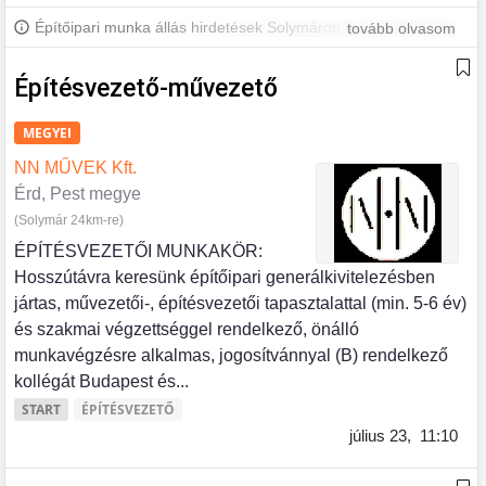
Építőipari munka állás hirdetések Solymáron és környékén.
tovább olvasom
További solymári állásokért iratkozz fel, hogy értesülj a legújabb
állásajánlatokról.
Építésvezető-művezető
MEGYEI
NN MŰVEK Kft.
Érd, Pest megye
(Solymár 24km-re)
ÉPÍTÉSVEZETŐI MUNKAKÖR:
Hosszútávra keresünk építőipari generálkivitelezésben
jártas, művezetői-, építésvezetői tapasztalattal (min. 5-6 év)
és szakmai végzettséggel rendelkező, önálló
munkavégzésre alkalmas, jogosítvánnyal (B) rendelkező
kollégát Budapest és...
START
ÉPÍTÉSVEZETŐ
július 23,
11:10