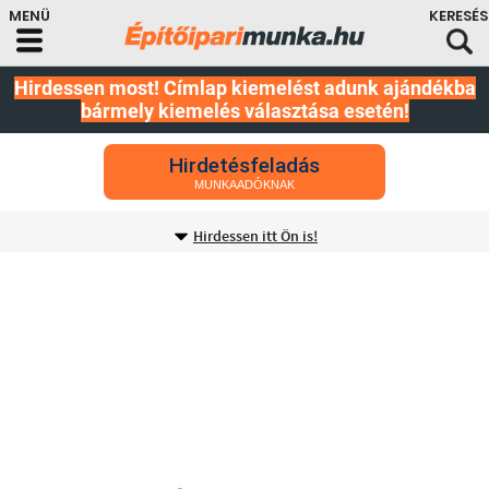
Hirdessen most! Címlap kiemelést adunk ajándékba
bármely kiemelés választása esetén!
Hirdetésfeladás
MUNKAADÓKNAK
Hirdessen itt Ön is!